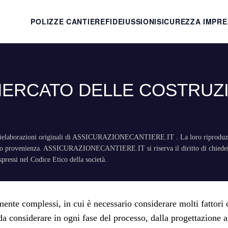
POLIZZE CANTIERE
FIDEIUSSIONI
SICUREZZA IMPR
ERCATO DELLE COSTRUZI
o rielaborazioni originali di ASSICURAZIONECANTIERE.IT . La loro riproduzione
loro provenienza. ASSICURAZIONECANTIERE.IT si riserva il diritto di chiedern
espressi nel Codice Etico della società.
ente complessi, in cui è necessario considerare molti fattori d
da considerare in ogni fase del processo, dalla progettazione a