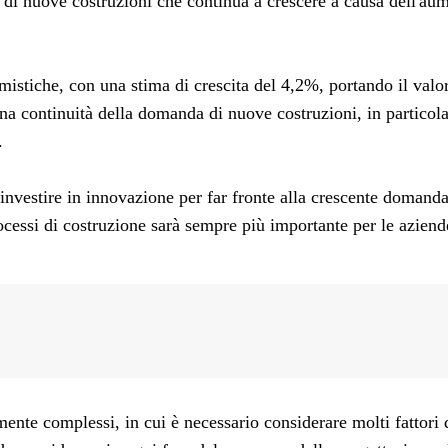
 di nuove costruzioni che continua a crescere a causa dell'au
imistiche, con una stima di crescita del 4,2%, portando il valo
 una continuità della domanda di nuove costruzioni, in particol
.
investire in innovazione per far fronte alla crescente domanda 
processi di costruzione sarà sempre più importante per le azie
ente complessi, in cui è necessario considerare molti fattori d