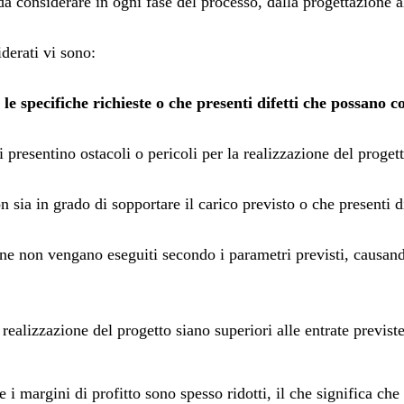
da considerare in ogni fase del processo, dalla progettazione a
iderati vi sono:
i le specifiche richieste o che presenti difetti che possano
 presentino ostacoli o pericoli per la realizzazione del progett
non sia in grado di sopportare il carico previsto o che presenti 
one non vengano eseguiti secondo i parametri previsti, causando
 realizzazione del progetto siano superiori alle entrate previst
e i margini di profitto sono spesso ridotti, il che significa ch