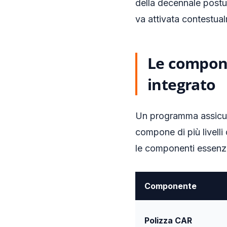
della decennale postu
va attivata contestual
Le compone
integrato
Un programma assicura
compone di più livelli
le componenti essenzi
Componente
Polizza CAR