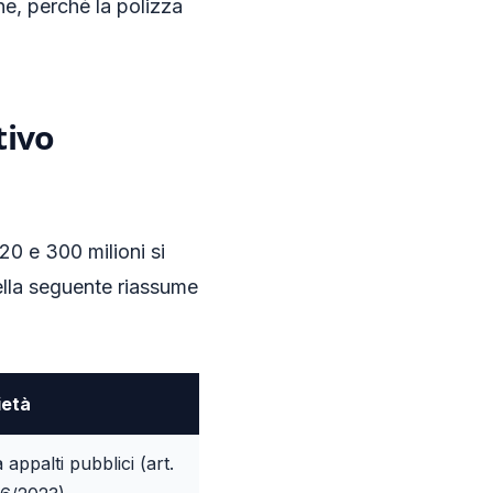
ne, perché la polizza
tivo
0 e 300 milioni si
bella seguente riassume
ietà
 appalti pubblici (art.