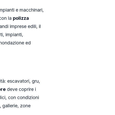
mpianti e macchinari,
 con la
polizza
ndi imprese edili, il
i, impianti,
, inondazione ed
tà: escavatori, gru,
ere
deve coprire i
lici, con condizioni
, gallerie, zone