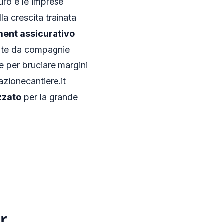
euro e le imprese
la crescita trainata
ent assicurativo
late da compagnie
e per bruciare margini
azionecantiere.it
zzato
per la grande
er