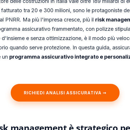
re delle costruzioni in Italia vale oltre 189 miliardi di 
 fatturato tra 20 e 300 milioni, sono le protagoniste del
al PNRR. Ma più l'impresa cresce, più il
risk managem
rogramma assicurativo frammentato, con polizze stipu
 d'insieme e senza ottimizzazione, è il modo più veloc
prio quando serve protezione. In questa guida, assicur
e un
programma assicurativo integrato e personali
RICHIEDI ANALISI ASSICURATIVA ➞
risk management è strategico p