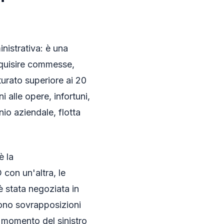
nistrativa: è una
acquisire commesse,
turato superiore ai 20
ni alle opere, infortuni,
nio aziendale, flotta
è la
con un'altra, le
è stata negoziata in
 sono sovrapposizioni
l momento del sinistro