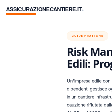
ASSICURAZ
IONECANTIERE.IT
®
GUIDE PRATICHE
Risk Man
Edili: P
Un'impresa edile con 
dipendenti gestisce og
in un cantiere infrastr
cauzione rifiutata da