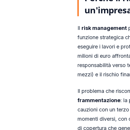
un'impresa
Il
risk management
p
funzione strategica c
eseguire i lavori e pr
milioni di euro affronta
responsabilità verso te
mezzi) e il rischio fin
Il problema che riscon
frammentazione
: l
cauzioni con un terzo 
momenti diversi, con c
di copertura che gener