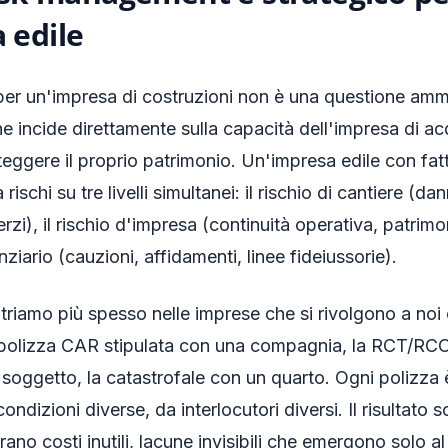
 edile
er un'impresa di costruzioni non è una questione ammi
he incide direttamente sulla capacità dell'impresa di 
oteggere il proprio patrimonio. Un'impresa edile con fat
 rischi su tre livelli simultanei: il rischio di cantiere (dan
rzi), il rischio d'impresa (continuità operativa, patrimo
anziario (cauzioni, affidamenti, linee fideiussorie).
triamo più spesso nelle imprese che si rivolgono a noi 
a polizza CAR stipulata con una compagnia, la RCT/RCO 
soggetto, la catastrofale con un quarto. Ogni polizza 
ondizioni diverse, da interlocutori diversi. Il risultato
ano costi inutili, lacune invisibili che emergono solo a