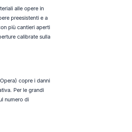
riali alle opere in
pere preesistenti e a
con più cantieri aperti
rture calibrate sulla
'Opera) copre i danni
ativa. Per le grandi
sul numero di